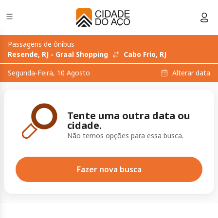
Passagens de ônibus
Resende, RJ - Graal Shopping
Cabo Frio, RJ
Alterar data
Segunda-Feira, 10 Agosto
Tente uma outra data ou
cidade.
Não temos opções para essa busca.
Fazer nova busca