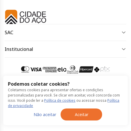
SAC
0800 886 1000
Institucional
Horário de atendimento:
Política de Privacidade
Linhas interestaduais: 0800 888 0809. Deficientes
Política de Cookies
auditivos ou de fala: 0800 880 0144. Horário de
atendimento: 24h por dia, 7 dias por semana.
Termos de Uso
Podemos coletar cookies?
Coletamos cookies para apresentar ofertas e condições
Compra 100% segura
Acessar meu pedido
personalizadas para você. Se clicar em aceitar, você concorda com
isso. Você pode ler a
Política de cookies
ou acessar nossa
Política
de privacidade
© Cidade do Aço feito por ClickBus 2026
Não aceitar
Aceitar
Política de Privacidade
Política de Cookies
Termos de Uso